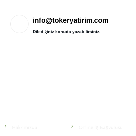
info@tokeryatirim.com
Dilediğiniz konuda yazabilirsiniz.
Kurumsal
İnsan Kaynakları
Hakkımızda
Online İş Başvurusu