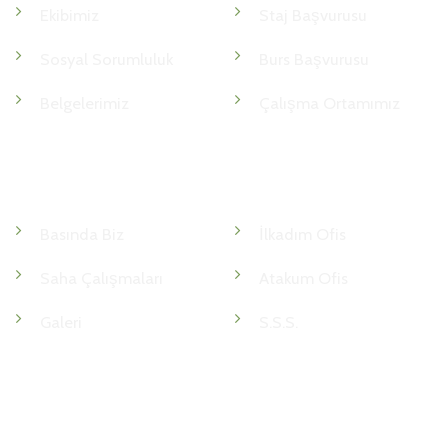
Ekibimiz
Staj Başvurusu
Sosyal Sorumluluk
Burs Başvurusu
Belgelerimiz
Çalışma Ortamımız
Medya
İletişim
Basında Biz
İlkadım Ofis
Saha Çalışmaları
Atakum Ofis
Galeri
S.S.S.