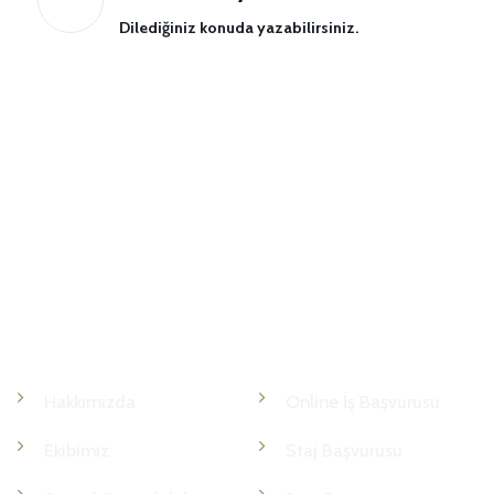
Dilediğiniz konuda yazabilirsiniz.
Kurumsal
İnsan Kaynakları
Hakkımızda
Online İş Başvurusu
Ekibimiz
Staj Başvurusu