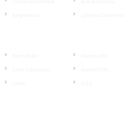
Sosyal Sorumluluk
Burs Başvurusu
Belgelerimiz
Çalışma Ortamımız
Medya
İletişim
Basında Biz
İlkadım Ofis
Saha Çalışmaları
Atakum Ofis
Galeri
S.S.S.
KKVK
VERİ POLİTİKASI
ETK